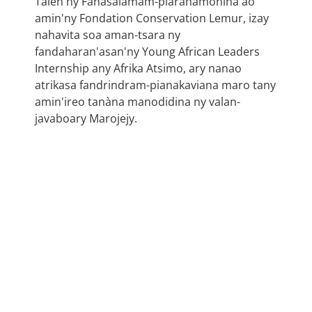
Talen'ny Fahasalamam-piarahamonina ao
amin'ny Fondation Conservation Lemur, izay
nahavita soa aman-tsara ny
fandaharan'asan'ny Young African Leaders
Internship any Afrika Atsimo, ary nanao
atrikasa fandrindram-pianakaviana maro tany
amin'ireo tanàna manodidina ny valan-
javaboary Marojejy.