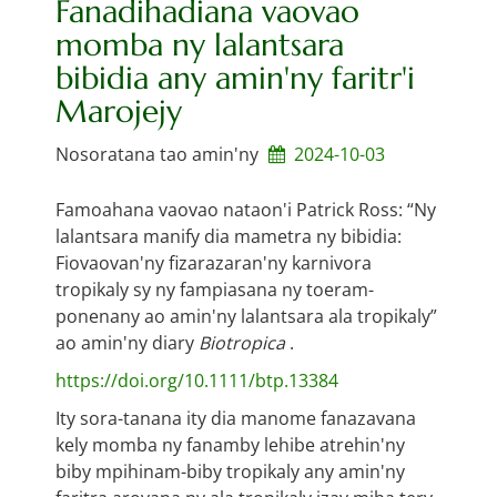
Fanadihadiana vaovao
momba ny lalantsara
bibidia any amin'ny faritr'i
Marojejy
Nosoratana tao amin'ny
2024-10-03
Famoahana vaovao nataon'i Patrick Ross: “Ny
lalantsara manify dia mametra ny bibidia:
Fiovaovan'ny fizarazaran'ny karnivora
tropikaly sy ny fampiasana ny toeram-
ponenany ao amin'ny lalantsara ala tropikaly”
ao amin'ny diary
Biotropica
.
https://doi.org/10.1111/btp.13384
Ity sora-tanana ity dia manome fanazavana
kely momba ny fanamby lehibe atrehin'ny
biby mpihinam-biby tropikaly any amin'ny