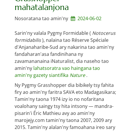
mahatalanjona
Nosoratana tao amin'ny
2024-06-02
Sarin'ny valala Pygmy Formidable (
Notocerus
formidabilis
), nalaina tao Réserve Spéciale
d'Anjanaharibe-Sud ary nakarina tao amin'ny
fandaharan'asa fandinihana ny
zavamananaina iNaturalist, dia naseho tao
amin'ny
lahatsoratra vao haingana tao
amin'ny gazety siantifika
Nature
.
Ny Pygmy Grasshopper dia bibikely tsy fahita
firy ao amin'ny faritra SAVA eto Madagasikara;
Tamin'ny taona 1974 izy io no nofaritana
voalohany saingy tsy hita intsony — mandra-
pisarin'i Éric Mathieu avy ao amin'ny
marojejy.com tamin'ny taona 2007, 2009 ary
2015. Tamin'ny alalan'ny famoahana ireo sary