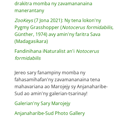
drakitra momba ny zavamananaina
manerantany
ZooKeys
(7 Jona 2021): Ny tena lokon'ny
Pygmy Grasshopper (
Notocerus formidabilis,
Günther, 1974) avy amin'ny faritra Sava
(Madagasikara)
Fandinihana iNaturalist an'i
Notocerus
formidabilis
Jereo sary fanampiny momba ny
fahasamihafan'ny zavamananaina tena
mahavariana ao Marojejy sy Anjanaharibe-
Sud ao amin'ny galerian-tsarinay!
Galerian'ny Sary Marojejy
Anjanaharibe-Sud Photo Gallery