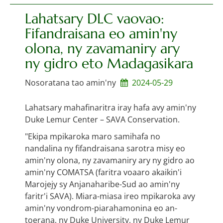
Lahatsary DLC vaovao:
Fifandraisana eo amin'ny
olona, ny zavamaniry ary
ny gidro eto Madagasikara
Nosoratana tao amin'ny
2024-05-29
Lahatsary mahafinaritra iray hafa avy amin'ny
Duke Lemur Center – SAVA Conservation.
"Ekipa mpikaroka maro samihafa no
nandalina ny fifandraisana sarotra misy eo
amin'ny olona, ​​ny zavamaniry ary ny gidro ao
amin'ny COMATSA (faritra voaaro akaikin'i
Marojejy sy Anjanaharibe-Sud ao amin'ny
faritr'i SAVA). Miara-miasa ireo mpikaroka avy
amin'ny vondrom-piarahamonina eo an-
toerana, ny Duke University, ny Duke Lemur