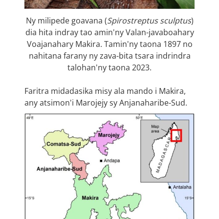
Ny milipede goavana (
Spirostreptus sculptus
)
dia hita indray tao amin'ny Valan-javaboahary
Voajanahary Makira. Tamin'ny taona 1897 no
nahitana farany ny zava-bita tsara indrindra
talohan'ny taona 2023.
Faritra midadasika misy ala mando i Makira,
any atsimon'i Marojejy sy Anjanaharibe-Sud.