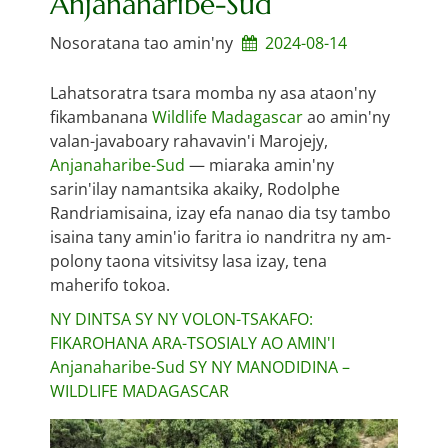
Anjanaharibe-Sud
Nosoratana tao amin'ny
2024-08-14
Lahatsoratra tsara momba ny asa ataon'ny
fikambanana
Wildlife Madagascar
ao amin'ny
valan-javaboary rahavavin'i Marojejy,
Anjanaharibe-Sud
— miaraka amin'ny
sarin'ilay namantsika akaiky, Rodolphe
Randriamisaina, izay efa nanao dia tsy tambo
isaina tany amin'io faritra io nandritra ny am-
polony taona vitsivitsy lasa izay, tena
maherifo tokoa.
NY DINTSA SY NY VOLON-TSAKAFO:
FIKAROHANA ARA-TSOSIALY AO AMIN'I
Anjanaharibe-Sud SY NY MANODIDINA –
WILDLIFE MADAGASCAR