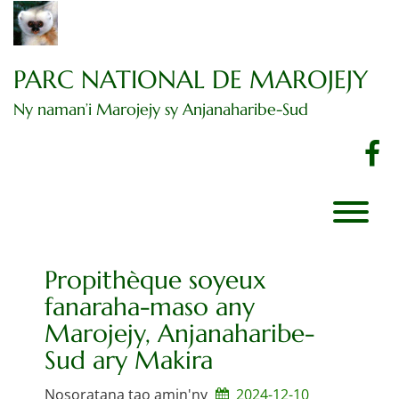
Dingano
amin'ny
votoatiny
PARC NATIONAL DE MAROJEJY
Ny naman’i Marojejy sy Anjanaharibe-Sud
F
Propithèque soyeux
fanaraha-maso any
Marojejy, Anjanaharibe-
Sud ary Makira
Nosoratana tao amin'ny
2024-12-10