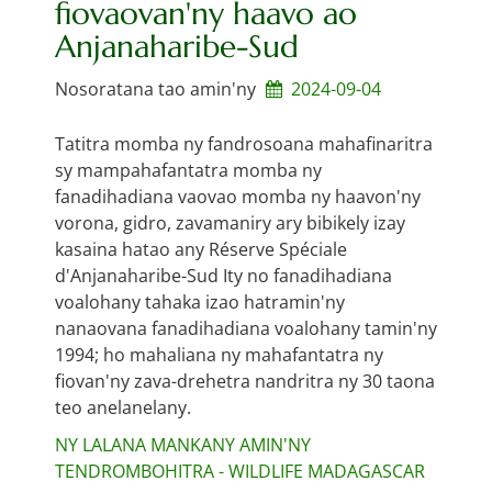
fiovaovan'ny haavo ao
Anjanaharibe-Sud
Nosoratana tao amin'ny
2024-09-04
Tatitra momba ny fandrosoana mahafinaritra
sy mampahafantatra momba ny
fanadihadiana vaovao momba ny haavon'ny
vorona, gidro, zavamaniry ary bibikely izay
kasaina hatao any Réserve Spéciale
d'Anjanaharibe-Sud Ity no fanadihadiana
voalohany tahaka izao hatramin'ny
nanaovana fanadihadiana voalohany tamin'ny
1994; ho mahaliana ny mahafantatra ny
fiovan'ny zava-drehetra nandritra ny 30 taona
teo anelanelany.
NY LALANA MANKANY AMIN'NY
TENDROMBOHITRA - WILDLIFE MADAGASCAR