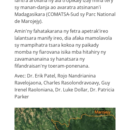
faritra arovana ny ala tropikaly izay miha tery
sy manan-danja ao avaratra atsinanan'i
Madagasikara (COMATSA-Sud sy Parc National
de Marojejy).
Amin'ny fahatakarana ny fetra apetrak'ireo
lalantsara manify ireo, dia afaka mamolavola
sy mampihatra tsara kokoa ny paikady
momba ny fiarovana isika mba hitahiry ny
zavamananaina sy hanatsara ny
fifandraisan'ny toeram-ponenana.
Avec: Dr. Erik Patel, Rojo Nandrianina
Ravelojaona, Charles Rasolondravoavy, Guy
Irenel Raoloniana, Dr. Luke Dollar, Dr. Patricia
Parker