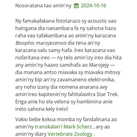
Nosoratana tao amin'ny
2024-10-16
Ny famakafakana fototarazo sy acoustic vao
haingana dia nanambara fa ny sahona hazo
raha vao tafakambana ao amin'ny karazana
Boophis marojezensis
dia tena an'ny
karazana valo samy hafa. Ireo karazana vao
nofaritana ireo — ny telo amin'izy ireo dia hita
any amin'ny haavo samihafa ao Marojejy —
dia manana antso miavaka sy miavaka mitovy
amin'ny bip an'ny zavamaneno elektronika,
ary noho izany dia nomena anarana avy
amin'ireo kapitenin'ny fahitalavitra Star Trek.
Enga anie ho ela velona sy hambinina anie
ireto sahona kely ireto!
Vakio bebe kokoa momba ny fandalinana ao
amin'ny
tranokalan'i Mark Scherz
, ary ao
amin'ny diary
Vertebrate Zoology
.