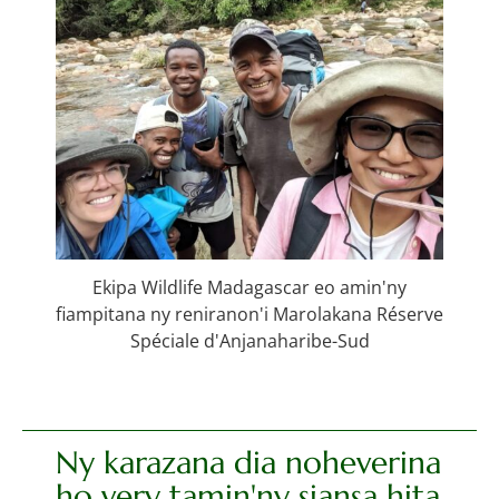
Ekipa Wildlife Madagascar eo amin'ny
fiampitana ny reniranon'i Marolakana Réserve
Spéciale d'Anjanaharibe-Sud
Ny karazana dia noheverina
ho very tamin'ny siansa hita