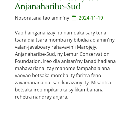
Anjanaharibe-Sud
Nosoratana tao amin'ny
2024-11-19
Vao haingana izay no namoaka sary tena
tsara dia tsara momba ny bibidia ao amin'ny
valan-javaboary rahavavin'i Marojejy,
Anjanaharibe-Sud, ny Lemur Conservation
Foundation. Ireo dia anisan'ny fanadihadiana
mahavariana izay manome fampahalalana
vaovao betsaka momba ity faritra feno
zavamananaina isan-karazany ity. Misaotra
betsaka ireo mpikaroka sy fikambanana
rehetra nandray anjara.