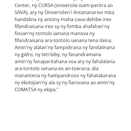
Center, ny CURSA (oniversite isam-paritra ao
SAVA), ary ny Oniversiten'i Antananarivo mba
handalina ny antony maha-zava-dehibe ireo
fifandraisana ireo sy ny fomba ahafahan'ny
fiovan'ny tontolo iainana manova ny
fifandraisana ara-tontolo iainana tena ilaina.
Amin'ny alàlan'ny fampidirana ny fandalinana
ny gidro, ny teti-biby, ny fanandramana
amin'ny fanaparitahana voa ary ny fahalalana
ara-tontolo iainana eo an-toerana, dia
manantena ny hampandroso ny fahatakarana
ny ekolojian'ny ala sy ny fiarovana ao amin'ny
COMATSA ny ekipa."