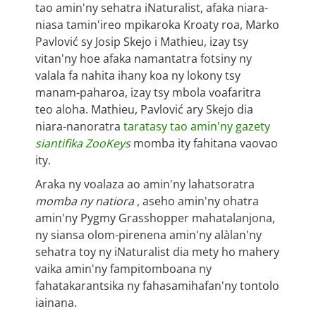
tao amin'ny sehatra iNaturalist, afaka niara-
niasa tamin'ireo mpikaroka Kroaty roa, Marko
Pavlović sy Josip Skejo i Mathieu, izay tsy
vitan'ny hoe afaka namantatra fotsiny ny
valala fa nahita ihany koa ny lokony tsy
manam-paharoa, izay tsy mbola voafaritra
teo aloha. Mathieu, Pavlović ary Skejo dia
niara-nanoratra
taratasy tao amin'ny gazety
siantifika ZooKeys
momba ity fahitana vaovao
ity.
Araka ny voalaza ao amin'ny lahatsoratra
momba ny natiora
, aseho amin'ny ohatra
amin'ny Pygmy Grasshopper mahatalanjona,
ny siansa olom-pirenena amin'ny alàlan'ny
sehatra toy ny iNaturalist dia mety ho mahery
vaika amin'ny fampitomboana ny
fahatakarantsika ny fahasamihafan'ny tontolo
iainana.