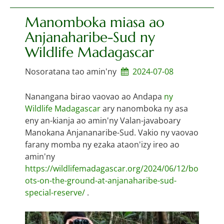
Manomboka miasa ao
Anjanaharibe-Sud ny
Wildlife Madagascar
Nosoratana tao amin'ny
2024-07-08
Nanangana birao vaovao ao Andapa
ny
Wildlife Madagascar
ary nanomboka ny asa
eny an-kianja ao amin'ny Valan-javaboary
Manokana Anjananaribe-Sud. Vakio ny vaovao
farany momba ny ezaka ataon'izy ireo ao
amin'ny
https://wildlifemadagascar.org/2024/06/12/bo
ots-on-the-ground-at-anjanaharibe-sud-
special-reserve/
.