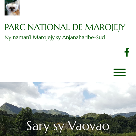
Dingano
amin'ny
votoatiny
PARC NATIONAL DE MAROJEJY
Ny naman’i Marojejy sy Anjanaharibe-Sud
F
Sary sy Vaovao