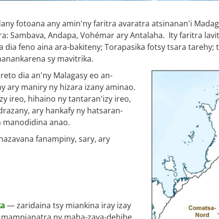
ny fotoana any amin'ny faritra avaratra atsinanan'i Mada
ra: Sambava, Andapa, Vohémar ary Antalaha. Ity faritra lav
 dia feno aina ara-bakiteny; Torapasika fotsy tsara tarehy;
anankarena sy mavitrika.
eto dia an'ny Malagasy eo an-
iny ary maniry ny hizara izany aminao.
 ireo, hihaino ny tantaran'izy ireo,
razany, ary hankafy ny hatsaran-
ka manodidina anao.
anazavana fanampiny, sary, ary
ka
— zaridaina tsy miankina iray izay
y mampianatra ny maha-zava-dehibe