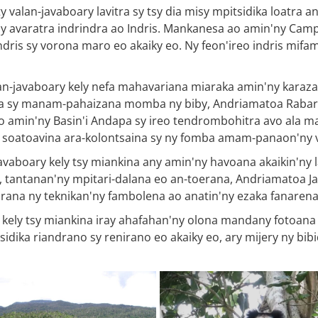
y valan-javaboary lavitra sy tsy dia misy mpitsidika loatra
 avaratra indrindra ao Indris. Mankanesa ao amin'ny Camp I
indris sy vorona maro eo akaiky eo. Ny feon'ireo indris mif
n-javaboary kely nefa mahavariana miaraka amin'ny karazan
na sy manam-pahaizana momba ny biby, Andriamatoa Rabary
amin'ny Basin'i Andapa sy ireo tendrombohitra avo ala ma
atoavina ara-kolontsaina sy ny fomba amam-panaon'ny va
vaboary kely tsy miankina any amin'ny havoana akaikin'ny
tantanan'ny mpitari-dalana eo an-toerana, Andriamatoa Ja
rana ny teknikan'ny fambolena ao anatin'ny ezaka fanarena
kely tsy miankina iray ahafahan'ny olona mandany fotoana 
sidika riandrano sy renirano eo akaiky eo, ary mijery ny bibi