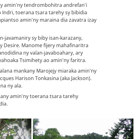
 any amin'ny tendrombohitra andrefan'i
ndri, toerana tsara tarehy sy bibidia
ampiantso amin'ny maraina dia zavatra izay
-javamaniry sy biby isan-karazany,
 Desire. Manome fijery mahafinaritra
nodidina ny valan-javaboahary, ary
hoaka Tsimihety ao amin'ny faritra.
 lalana mankany Marojejy miaraka amin'ny
cques Harison Tonkasina (aka Jackson).
na ny ala.
any amin'ny toerana tsara tarehy
dia.