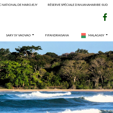
C NATIONAL DE MAROJEJY
RÉSERVE SPÉCIALE D'ANJANAHARIBE-SUD
F
SARY SY VAOVAO
FIFANDRAISANA
MALAGASY