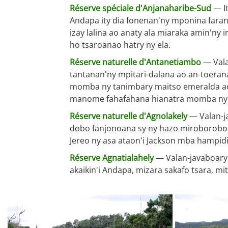
Réserve spéciale d'Anjanaharibe-Sud
— It
Andapa ity dia fonenan'ny mponina farany
izay lalina ao anaty ala miaraka amin'ny 
ho tsaroanao hatry ny ela.
Réserve naturelle d'Antanetiambo
— Vala
tantanan'ny mpitari-dalana ao an-toera
momba ny tanimbary maitso emeralda ao 
manome fahafahana hianatra momba ny so
Réserve naturelle d'Agnolakely
— Valan-ja
dobo fanjonoana sy ny hazo miroborobo, 
Jereo ny asa ataon'i Jackson mba hampidi
Réserve Agnatialahely
— Valan-javaboary 
akaikin'i Andapa, mizara sakafo tsara, mit