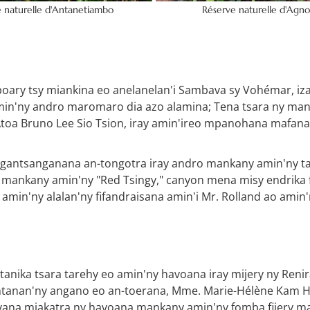
 naturelle d'Antanetiambo
Réserve naturelle d'Agno
oary tsy miankina eo anelanelan'i Sambava sy Vohémar, izay
min'ny andro maromaro dia azo alamina; Tena tsara ny man
Atoa Bruno Lee Sio Tsion, iray amin'ireo mpanohana mafana 
ngantsanganana an-tongotra iray andro mankany amin'ny ta
ankany amin'ny "Red Tsingy," canyon mena misy endrika fi
amin'ny alalan'ny fifandraisana amin'i Mr. Rolland ao amin'
tanika tsara tarehy eo amin'ny havoana iray mijery ny Re
tantanan'ny angano eo an-toerana, Mme. Marie-Hélène Kam 
vana miakatra ny havoana mankany amin'ny fomba fijery ma