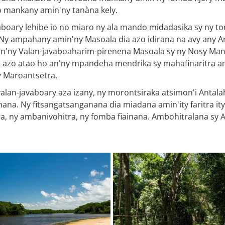
o mankany amin'ny tanàna kely.
boary lehibe io no miaro ny ala mando midadasika sy ny to
. Ny ampahany amin'ny Masoala dia azo idirana na avy any A
ny Valan-javaboaharim-pirenena Masoala sy ny Nosy Mang
azo atao ho an'ny mpandeha mendrika sy mahafinaritra amin
sy Maroantsetra.
alan-javaboary aza izany, ny morontsiraka atsimon'i Antala
hana. Ny fitsangatsanganana dia miadana amin'ity faritra 
a, ny ambanivohitra, ny fomba fiainana. Ambohitralana sy A