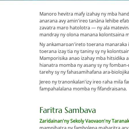
Manoro hevitra mafy izahay ny mba handa
anarana avy amin'ireo tanàna lehibe efat
zavatra maro hatolotra — ny ala matevina
mandray ny olona manana kolontsaina m
Ny ankamaroan'ireto toerana manaraka ir
toerana izay tia ny taniny sy ny kolontsa
Mamporisika anao izahay mba hitsidika azy
hianatra momba ny asany sy ny fomban-d
tarehy sy ny fahasamihafana ara-bioloji
Jereo ny tranonkalan'izy ireo raha mila f
fampahalalana momba ny fifandraisana.
Faritra Sambava
Zaridainan'ny Sekoly Vaovaon'ny Tarana
mampihatra ny fambolena maharitra ar