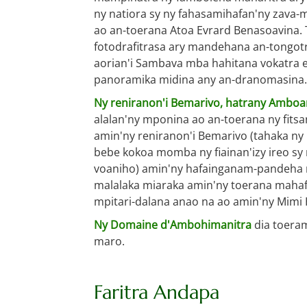
ny natiora sy ny fahasamihafan'ny zava-
ao an-toerana Atoa Evrard Benasoavina. T
fotodrafitrasa ary mandehana an-tongot
aorian'i Sambava mba hahitana vokatra eo
panoramika midina any an-dranomasina.
Ny reniranon'i Bemarivo, hatrany Ambo
alalan'ny mponina ao an-toerana ny fit
amin'ny reniranon'i Bemarivo (tahaka n
bebe kokoa momba ny fiainan'izy ireo sy n
voaniho) amin'ny hafainganam-pandeha 
malalaka miaraka amin'ny toerana mahafi
mpitari-dalana anao na ao amin'ny Mimi
Ny Domaine d'Ambohimanitra
dia toera
maro.
Faritra Andapa