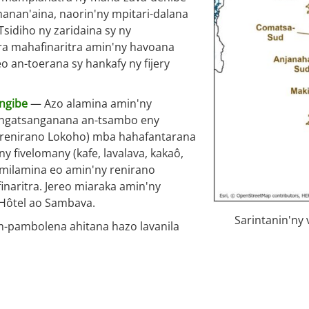
manan'aina, naorin'ny mpitari-dalana
sidiho ny zaridaina sy ny
ra mahafinaritra amin'ny havoana
 an-toerana sy hankafy ny fijery
angibe
— Azo alamina amin'ny
sangatsanganana an-tsambo eny
y renirano Lokoho) mba hahafantarana
y fivelomany (kafe, lavalava, kakaô,
milamina eo amin'ny renirano
naritra. Jereo miaraka amin'ny
 Hôtel ao Sambava.
Sarintanin'ny 
m-pambolena ahitana hazo lavanila