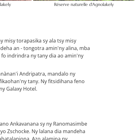
lakely
Réserve naturelle d'Agnolakely
 misy torapasika sy ala tsy misy
deha an - tongotra amin'ny alina, mba
fo indrindra ny tany dia ao amin'ny
nànan'i Andripatra, mandalo ny
kaohan'ny tany. Ny fitsidihana feno
ny Galaxy Hotel.
nirano Ankavanana sy ny Ranomasimbe
Hyo Zschocke. Ny lalana dia mandeha
hatalanjona. Azo alamina ny