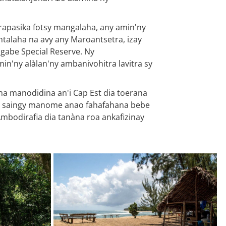
rapasika fotsy mangalaha, any amin'ny
ntalaha na avy any Maroantsetra, izay
abe Special Reserve. Ny
'ny alàlan'ny ambanivohitra lavitra sy
ha manodidina an'i Cap Est dia toerana
ity saingy manome anao fahafahana bebe
mbodirafia dia tanàna roa ankafizinay