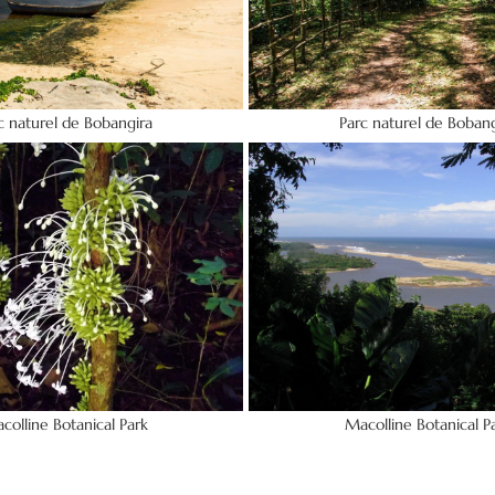
c naturel de Bobangira
Parc naturel de Bobang
colline Botanical Park
Macolline Botanical P