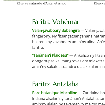
Réserve naturelle d'Antanetiambo
Réserve
Faritra Vohémar
Valan-javaboary Bobangira
— Valan-javab
fangarony. Ny fitsangatsanganana hatra
hijerena ny zavaboary amin'ny alina. An'
faritra.
"Tanànan'i Plaideau"
— Ankafizo ny fitsa
dongom-pasika, mangroves ary miakatra m
amin'ny sakafo atoandro dia azo alamina 
Faritra Antalaha
Parc botanique Macolline
— Zaridaina bo
Indiana akaikin'ny tanànan'i Antalaha, 
amin'ny alalan'ny zavamaniry maitso ma