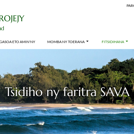
PAR
ROJEJY
ud
GASOA ETO AMIN'NY
MOMBA NY TOERANA
FITSIDIHANA
Tsidiho ny faritra SAVA