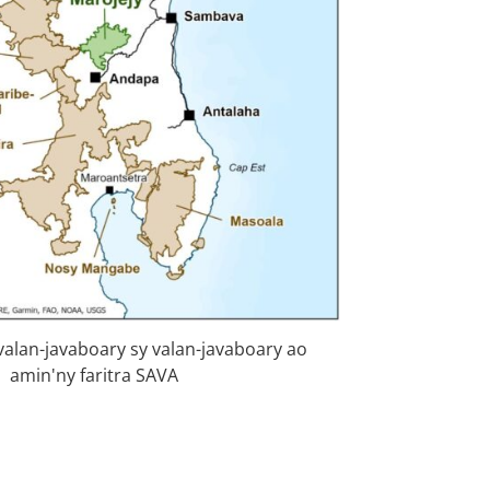
valan-javaboary sy valan-javaboary ao
amin'ny faritra SAVA