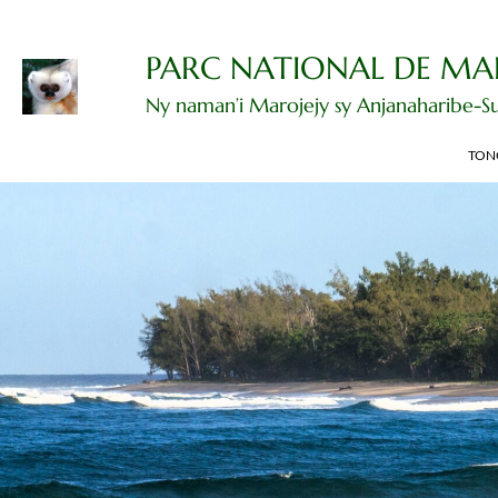
Dingano
amin'ny
votoatiny
PARC NATIONAL DE MA
Ny naman’i Marojejy sy Anjanaharibe-S
TON