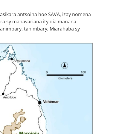
gasikara antsoina hoe SAVA, izay nomena
itra sy mahavariana ity dia manana
 tanimbary, tanimbary; Miarahaba sy