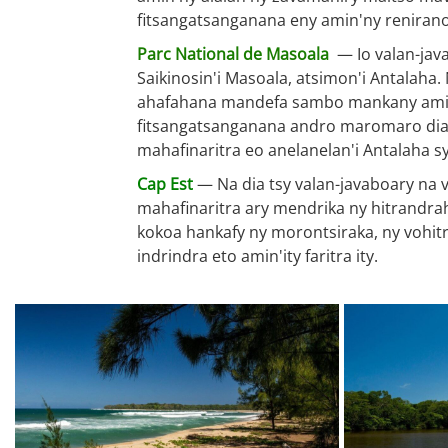
fitsangatsanganana eny amin'ny reniran
Parc National de Masoala
— Io valan-java
Saikinosin'i Masoala, atsimon'i Antalaha
ahafahana mandefa sambo mankany amin'
fitsangatsanganana andro maromaro dia 
mahafinaritra eo anelanelan'i Antalaha 
Cap Est
— Na dia tsy valan-javaboary na v
mahafinaritra ary mendrika ny hitrandra
kokoa hankafy ny morontsiraka, ny vohitr
indrindra eto amin'ity faritra ity.