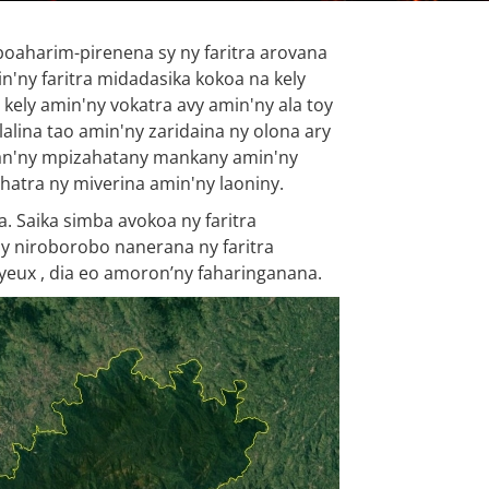
boaharim-pirenena sy ny faritra arovana
n'ny faritra midadasika kokoa na kely
kely amin'ny vokatra avy amin'ny ala toy
alina tao amin'ny zaridaina ny olona ary
ian'ny mpizahatany mankany amin'ny
ahatra ny miverina amin'ny laoniny.
. Saika simba avokoa ny faritra
ay niroborobo nanerana ny faritra
oyeux , dia eo amoron’ny faharinganana.