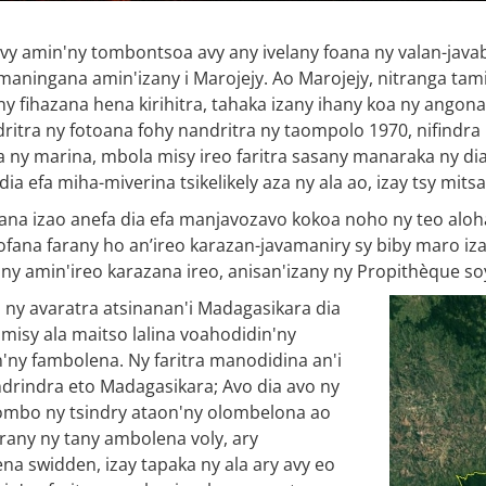
vy amin'ny tombontsoa avy any ivelany foana ny valan-java
maningana amin'izany i Marojejy. Ao Marojejy, nitranga tami
 fihazana hena kirihitra, tahaka izany ihany koa ny angona 
ritra ny fotoana fohy nandritra ny taompolo 1970, nifindra l
 ny marina, mbola misy ireo faritra sasany manaraka ny d
a efa miha-miverina tsikelikely aza ny ala ao, izay tsy mits
ana izao anefa dia efa manjavozavo kokoa noho ny teo aloha
lofana farany ho an’ireo karazan-javamaniry sy biby maro iz
ny amin'ireo karazana ireo, anisan'izany ny Propithèque s
 ny avaratra atsinanan'i Madagasikara dia
misy ala maitso lalina voahodidin'ny
'ny fambolena. Ny faritra manodidina an'i
ndrindra eto Madagasikara; Avo dia avo ny
ombo ny tsindry ataon'ny olombelona ao
rany ny tany ambolena voly, ary
a swidden, izay tapaka ny ala ary avy eo