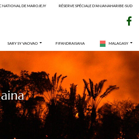
C NATIONAL DE MAROJEJY
RÉSERVE SPÉCIALE D'ANJANAHARIBE-SUD
F
SARY SY VAOVAO
FIFANDRAISANA
MALAGASY
aina