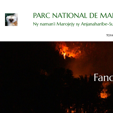
Dingano
amin'ny
votoatiny
PARC NATIONAL DE MA
Ny naman’i Marojejy sy Anjanaharibe-S
TON
Fan