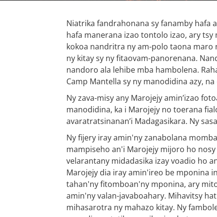
Niatrika fandrahonana sy fanamby hafa a
hafa manerana izao tontolo izao, ary tsy 
kokoa nandritra ny am-polo taona maro ny
ny kitay sy ny fitaovam-panorenana. Nand
nandoro ala lehibe mba hambolena. Raha
Camp Mantella sy ny manodidina azy, na di
Ny zava-misy any Marojejy amin’izao foto
manodidina, ka i Marojejy no toerana fia
avaratratsinanan’i Madagasikara. Ny sasa
Ny fijery iray amin'ny zanabolana momba
mampiseho an'i Marojejy mijoro ho nosy 
velarantany midadasika izay voadio ho an
Marojejy dia iray amin'ireo be mponina i
tahan'ny fitomboan'ny mponina, ary mit
amin'ny valan-javaboahary. Mihavitsy hat
mihasarotra ny mahazo kitay. Ny fambolen