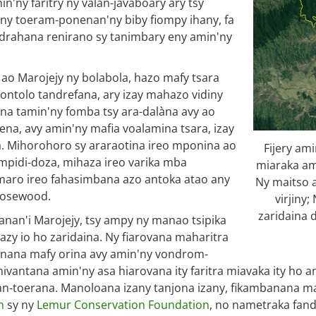
n'ny faritry ny valan-javaboary ary tsy
'ny toeram-ponenan'ny biby fiompy ihany, fa
andrahana renirano sy tanimbary eny amin'ny
 ao Marojejy ny bolabola, hazo mafy tsara
tontolo tandrefana, ary izay mahazo vidiny
aina tamin'ny fomba tsy ara-dalàna avy ao
ena, avy amin'ny mafia voalamina tsara, izay
ra. Mihorohoro sy araraotina ireo mponina ao
Fijery ami
mpidi-doza, mihaza ireo varika mba
miaraka ami
maro ireo fahasimbana azo antoka atao any
Ny maitso a
 rosewood.
virjiny
zaridaina d
nan'i Marojejy, tsy ampy ny manao tsipika
azy io ho zaridaina. Ny fiarovana maharitra
anana mafy orina avy amin'ny vondrom-
antana amin'ny asa hiarovana ity faritra miavaka ity ho an
-toerana. Manoloana izany tanjona izany, fikambanana ma
n
sy ny
Lemur Conservation Foundation
, no nametraka fan