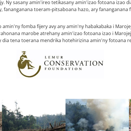
jy. Ny sasany amin'ireo tetikasany amin'izao fotoana izao 
zy, fananganana toeram-pitsaboana hazo, ary fananganana 
amin'ny fomba fijery avy any amin'ny habakabaka i Marojejy
honana marobe atrehany amin'izao fotoana izao i Marojejy
 dia tena toerana mendrika hotehirizina amin'ny fotoana r