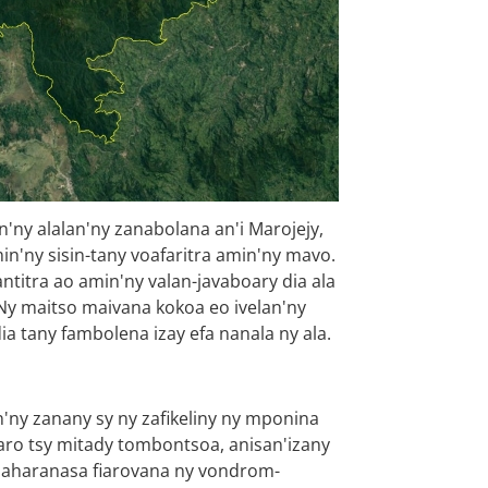
n'ny alalan'ny zanabolana an'i Marojejy,
n'ny sisin-tany voafaritra amin'ny mavo.
ntitra ao amin'ny valan-javaboary dia ala
; Ny maitso maivana kokoa eo ivelan'ny
ia tany fambolena izay efa nanala ny ala.
'ny zanany sy ny zafikeliny ny mponina
ro tsy mitady tombontsoa, anisan'izany
daharanasa fiarovana ny vondrom-