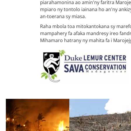
piarahamonina ao amin'ny faritra Maroje
mpiaro ny tontolo iainana ho an'ny anki
an-toerana sy miasa.
Raha mbola toa mitokantokana sy marefo 
mampahery fa afaka mandresy ireo fandra
Mihamaro hatrany ny mahita fa i Marojejy