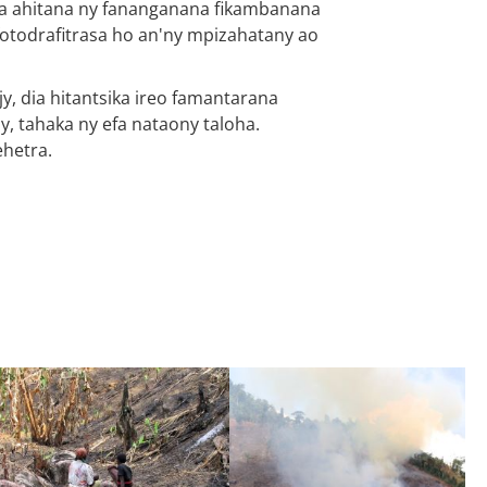
dia ahitana ny fananganana fikambanana
fotodrafitrasa ho an'ny mpizahatany ao
, dia hitantsika ireo famantarana
, tahaka ny efa nataony taloha.
ehetra.