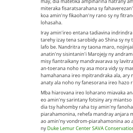
may, dia matetika ampiharina hatrany ami
miteraka fisaratsarahana sy fahaverezan
koa amin'ny fikaohan'ny rano sy ny fitr
lohasaha.
Iray amin'ireo entana tadiavina indrindra
tarehy izay tena sarobidy ao Shina sy ny 
lafo be. Nandritra ny taona maro, nojinj
anatin'ny sisintanin'i Marojejy ny andram
misy fiantraikany mandravarava sy lavit
an-toerana noho ny asa mora vidy sy ma
hamahanana ireo mpitrandraka ala, ary 
anaty ala noho ny fanesorana ireo hazo
Mba hiarovana ireo loharano miavaka ana
eo amin'ny sarintany fotsiny ary miantso 
dia tsy hahomby raha tsy amin'ny fanoh
piarahamonina, rehefa mandray anjara miv
ao amin'ny vondrom-piarahamonina ao an
ny
Duke Lemur Center SAVA Conservatio