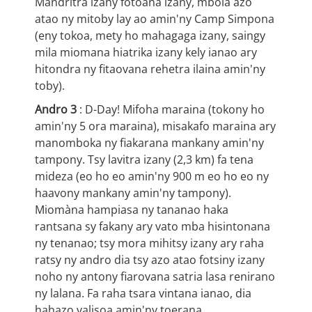
Mandritra izany fotoana izany, mbola azo
atao ny mitoby lay ao amin'ny Camp Simpona
(eny tokoa, mety ho mahagaga izany, saingy
mila miomana hiatrika izany kely ianao ary
hitondra ny fitaovana rehetra ilaina amin'ny
toby).
Andro 3
: D-Day! Mifoha maraina (tokony ho
amin'ny 5 ora maraina), misakafo maraina ary
manomboka ny fiakarana mankany amin'ny
tampony. Tsy lavitra izany (2,3 km) fa tena
mideza (eo ho eo amin'ny 900 m eo ho eo ny
haavony mankany amin'ny tampony).
Miomàna hampiasa ny tananao haka
rantsana sy fakany ary vato mba hisintonana
ny tenanao; tsy mora mihitsy izany ary raha
ratsy ny andro dia tsy azo atao fotsiny izany
noho ny antony fiarovana satria lasa renirano
ny lalana. Fa raha tsara vintana ianao, dia
hahazo valisoa amin'ny toerana