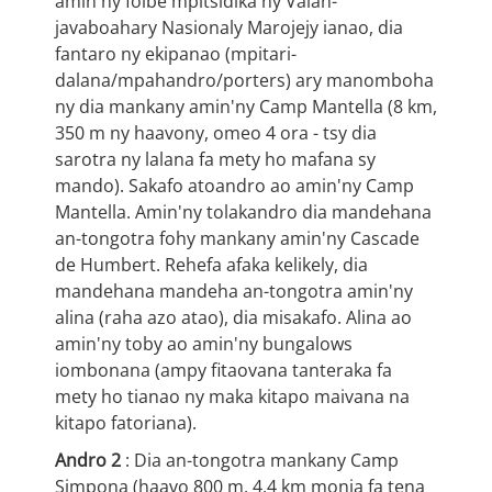
amin'ny foibe mpitsidika ny Valan-
javaboahary Nasionaly Marojejy ianao, dia
fantaro ny ekipanao (mpitari-
dalana/mpahandro/porters) ary manomboha
ny dia mankany amin'ny Camp Mantella (8 km,
350 m ny haavony, omeo 4 ora - tsy dia
sarotra ny lalana fa mety ho mafana sy
mando). Sakafo atoandro ao amin'ny Camp
Mantella. Amin'ny tolakandro dia mandehana
an-tongotra fohy mankany amin'ny Cascade
de Humbert. Rehefa afaka kelikely, dia
mandehana mandeha an-tongotra amin'ny
alina (raha azo atao), dia misakafo. Alina ao
amin'ny toby ao amin'ny bungalows
iombonana (ampy fitaovana tanteraka fa
mety ho tianao ny maka kitapo maivana na
kitapo fatoriana).
Andro 2
: Dia an-tongotra mankany Camp
Simpona (haavo 800 m, 4.4 km monja fa tena