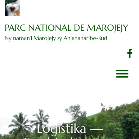
Dingano
amin'ny
votoatiny
PARC NATIONAL DE MAROJEJY
Ny naman’i Marojejy sy Anjanaharibe-Sud
F
Logistika —