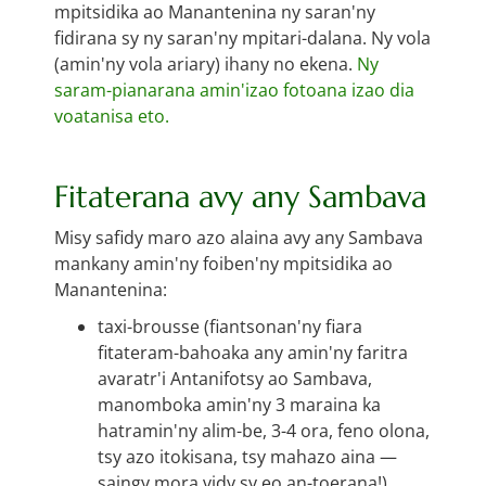
mpitsidika ao Manantenina ny saran'ny
fidirana sy ny saran'ny mpitari-dalana. Ny vola
(amin'ny vola ariary) ihany no ekena.
Ny
saram-pianarana amin'izao fotoana izao dia
voatanisa eto.
Fitaterana avy any Sambava
Misy safidy maro azo alaina avy any Sambava
mankany amin'ny foiben'ny mpitsidika ao
Manantenina:
taxi-brousse (fiantsonan'ny fiara
fitateram-bahoaka any amin'ny faritra
avaratr'i Antanifotsy ao Sambava,
manomboka amin'ny 3 maraina ka
hatramin'ny alim-be, 3-4 ora, feno olona,
tsy azo itokisana, tsy mahazo aina —
saingy mora vidy sy eo an-toerana!)