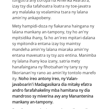
tongotra any Eoropa na Amerika Avaratra,
izay tsy dia tafahoatra loatra ny toe-javatra
ary malalaka sy voalamina tsara ny lalana
amin'ny ankapobeny.
Mety hampidi-doza ny fiakarana haingana ny
lalana mankany an-tampony, tsy ho an'ny
mpitsidika ihany, fa ho an'ireo mpitari-dalana
sy mpitondra entana izay tsy maintsy
mandeha amin'ny lalana miaraka amin'ny
entana mavesatra sy tsy azo entina. Manimba
ny lalana ihany koa izany, satria mety
hanafaingana ny fihotsahan'ny tany sy ny
fikorianan'ny rano ao amin'ity tontolo marefo
ity.
Noho ireo antony ireo, ny Valan-
javaboarin'i Madagasikara dia mitaky efatra
andro farafahakeliny mba hamitana ny dia
mandroso sy miverina avy any Manantenina
mankany an-tampony.