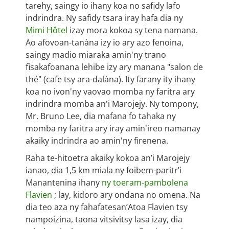
tarehy, saingy io ihany koa no safidy lafo
indrindra. Ny safidy tsara iray hafa dia ny
Mimi Hôtel
izay mora kokoa sy tena namana.
Ao afovoan-tanàna izy io ary azo fenoina,
saingy madio miaraka amin'ny trano
fisakafoanana lehibe izy ary manana "salon de
thé" (cafe tsy ara-dalàna). Ity farany ity ihany
koa no ivon'ny vaovao momba ny faritra ary
indrindra momba an'i Marojejy. Ny tompony,
Mr. Bruno Lee, dia mafana fo tahaka ny
momba ny faritra ary iray amin'ireo namanay
akaiky indrindra ao amin'ny firenena.
Raha te-hitoetra akaiky kokoa an’i Marojejy
ianao, dia 1,5 km miala ny foibem-paritr’i
Manantenina ihany
ny toeram-pambolena
Flavien
; lay, kidoro ary ondana no omena. Na
dia teo aza ny fahafatesan’Atoa Flavien tsy
nampoizina, taona vitsivitsy lasa izay, dia