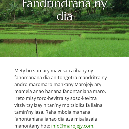
Fandrindrana ny
dia
Mety ho somary mavesatra ihany ny
fanomanana dia an-tongotra mandritra ny
andro maromaro mankany Marojejy ary
mamela anao hanana fanontaniana maro.
Ireto misy toro-hevitra sy soso-kevitra
vitsivitsy izay hitan'ny mpitsidika fa ilaina
tamin'ny lasa. Raha mbola manana
fanontaniana ianao dia aza misalasala
manontany hoe:
info@marojejy.com
.