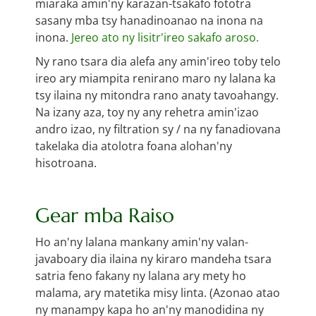
miaraka amin'ny karazan-tsakafo fototra
sasany mba tsy hanadinoanao na inona na
inona.
Jereo ato ny lisitr'ireo sakafo aroso.
Ny rano tsara dia alefa any amin'ireo toby telo
ireo ary miampita renirano maro ny lalana ka
tsy ilaina ny mitondra rano anaty tavoahangy.
Na izany aza, toy ny any rehetra amin'izao
andro izao, ny filtration sy / na ny fanadiovana
takelaka dia atolotra foana alohan'ny
hisotroana.
Gear mba Raiso
Ho an'ny lalana mankany amin'ny valan-
javaboary dia ilaina ny kiraro mandeha tsara
satria feno fakany ny lalana ary mety ho
malama, ary matetika misy linta. (Azonao atao
ny manampy kapa ho an'ny manodidina ny