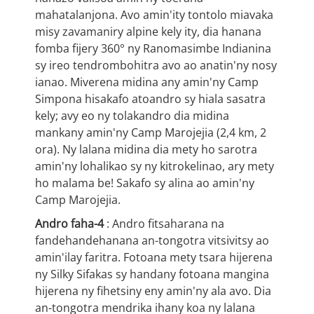
mahatalanjona. Avo amin'ity tontolo miavaka
misy zavamaniry alpine kely ity, dia hanana
fomba fijery 360° ny Ranomasimbe Indianina
sy ireo tendrombohitra avo ao anatin'ny nosy
ianao. Miverena midina any amin'ny Camp
Simpona hisakafo atoandro sy hiala sasatra
kely; avy eo ny tolakandro dia midina
mankany amin'ny Camp Marojejia (2,4 km, 2
ora). Ny lalana midina dia mety ho sarotra
amin'ny lohalikao sy ny kitrokelinao, ary mety
ho malama be! Sakafo sy alina ao amin'ny
Camp Marojejia.
Andro faha-4
: Andro fitsaharana na
fandehandehanana an-tongotra vitsivitsy ao
amin'ilay faritra. Fotoana mety tsara hijerena
ny Silky Sifakas sy handany fotoana mangina
hijerena ny fihetsiny eny amin'ny ala avo. Dia
an-tongotra mendrika ihany koa ny lalana