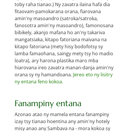
toby raha tianao.) Ny zavatra ilaina hafa dia
fitaovam-pamokarana orana, fiarovana
amin'ny masoandro (satroka/satroka,
fanosotra amin'ny masoandro), famonosana
bibikely, akanjo mafana ho an'ny takariva
mangatsiaka, kitapo fatoriana maivana na
kitapo fatoriana (mety hisy bodofotsy sy
lamba famaohana, saingy mety tsy ho madio
loatra), ary harona plastika maro mba
hiarovana ireo zavatra manan-danja amin'ny
orana sy ny hamandoana.
Jereo eto ny lisitry
ny entana feno kokoa.
Fanampiny entana
Azonao atao ny mamela entana fanampiny
izay tsy tianao hoentina any amin'ny hotely
misy anao any Sambava na - mora kokoa sy