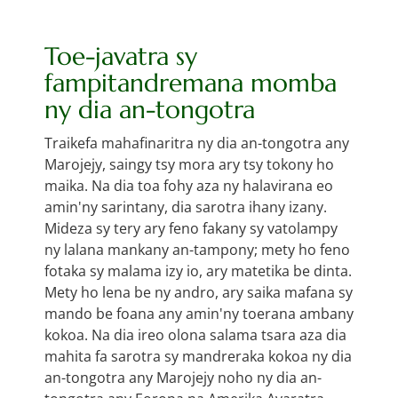
Toe-javatra sy
fampitandremana momba
ny dia an-tongotra
Traikefa mahafinaritra ny dia an-tongotra any
Marojejy, saingy tsy mora ary tsy tokony ho
maika. Na dia toa fohy aza ny halavirana eo
amin'ny sarintany, dia sarotra ihany izany.
Mideza sy tery ary feno fakany sy vatolampy
ny lalana mankany an-tampony; mety ho feno
fotaka sy malama izy io, ary matetika be dinta.
Mety ho lena be ny andro, ary saika mafana sy
mando be foana any amin'ny toerana ambany
kokoa. Na dia ireo olona salama tsara aza dia
mahita fa sarotra sy mandreraka kokoa ny dia
an-tongotra any Marojejy noho ny dia an-