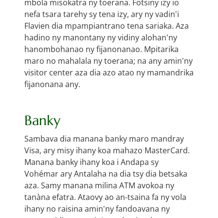
mbola misokatra ny toerana. Fotsiny izy io
nefa tsara tarehy sy tena izy, ary ny vadin'i
Flavien dia mpampiantrano tena sariaka. Aza
hadino ny manontany ny vidiny alohan'ny
hanombohanao ny fijanonanao. Mpitarika
maro no mahalala ny toerana; na any amin'ny
visitor center aza dia azo atao ny mamandrika
fijanonana any.
Banky
Sambava dia manana banky maro mandray
Visa, ary misy ihany koa mahazo MasterCard.
Manana banky ihany koa i Andapa sy
Vohémar ary Antalaha na dia tsy dia betsaka
aza. Samy manana milina ATM avokoa ny
tanàna efatra. Ataovy ao an-tsaina fa ny vola
ihany no raisina amin'ny fandoavana ny