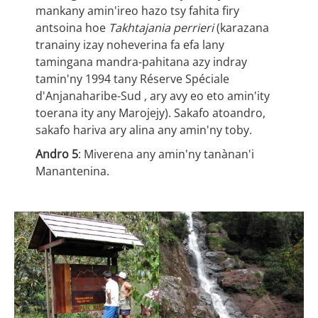
mankany amin'ireo hazo tsy fahita firy
antsoina hoe
Takhtajania perrieri
(karazana
tranainy izay noheverina fa efa lany
tamingana mandra-pahitana azy indray
tamin'ny 1994 tany Réserve Spéciale
d'Anjanaharibe-Sud , ary avy eo eto amin'ity
toerana ity any Marojejy). Sakafo atoandro,
sakafo hariva ary alina any amin'ny toby.
Andro 5
: Miverena any amin'ny tanànan'i
Manantenina.