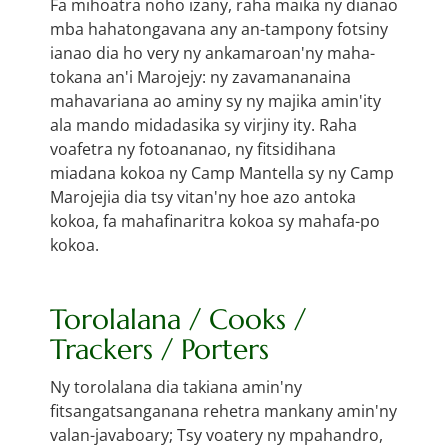
Fa mihoatra noho izany, raha maika ny dianao
mba hahatongavana any an-tampony fotsiny
ianao dia ho very ny ankamaroan'ny maha-
tokana an'i Marojejy: ny zavamananaina
mahavariana ao aminy sy ny majika amin'ity
ala mando midadasika sy virjiny ity. Raha
voafetra ny fotoananao, ny fitsidihana
miadana kokoa ny Camp Mantella sy ny Camp
Marojejia dia tsy vitan'ny hoe azo antoka
kokoa, fa mahafinaritra kokoa sy mahafa-po
kokoa.
Torolalana / Cooks /
Trackers / Porters
Ny torolalana dia takiana amin'ny
fitsangatsanganana rehetra mankany amin'ny
valan-javaboary; Tsy voatery ny mpahandro,