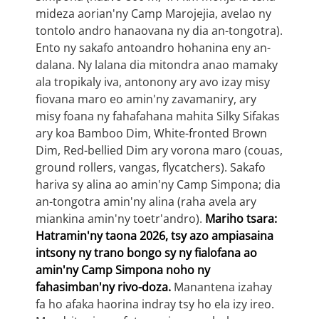
mideza aorian'ny Camp Marojejia, avelao ny
tontolo andro hanaovana ny dia an-tongotra).
Ento ny sakafo antoandro hohanina eny an-
dalana. Ny lalana dia mitondra anao mamaky
ala tropikaly iva, antonony ary avo izay misy
fiovana maro eo amin'ny zavamaniry, ary
misy foana ny fahafahana mahita Silky Sifakas
ary koa Bamboo Dim, White-fronted Brown
Dim, Red-bellied Dim ary vorona maro (couas,
ground rollers, vangas, flycatchers). Sakafo
hariva sy alina ao amin'ny Camp Simpona; dia
an-tongotra amin'ny alina (raha avela ary
miankina amin'ny toetr'andro).
Mariho tsara:
Hatramin'ny taona 2026, tsy azo ampiasaina
intsony ny trano bongo sy ny fialofana ao
amin'ny Camp Simpona noho ny
fahasimban'ny rivo-doza.
Manantena izahay
fa ho afaka haorina indray tsy ho ela izy ireo.