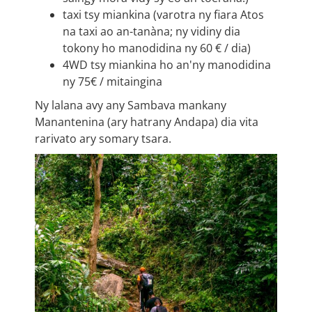
taxi tsy miankina (varotra ny fiara Atos
na taxi ao an-tanàna; ny vidiny dia
tokony ho manodidina ny 60 € / dia)
4WD tsy miankina ho an'ny manodidina
ny 75€ / mitaingina
Ny lalana avy any Sambava mankany
Manantenina (ary hatrany Andapa) dia vita
rarivato ary somary tsara.