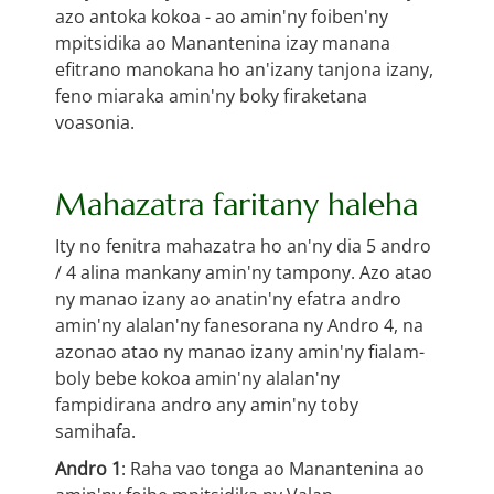
azo antoka kokoa - ao amin'ny foiben'ny
mpitsidika ao Manantenina izay manana
efitrano manokana ho an'izany tanjona izany,
feno miaraka amin'ny boky firaketana
voasonia.
Mahazatra faritany haleha
Ity no fenitra mahazatra ho an'ny dia 5 andro
/ 4 alina mankany amin'ny tampony. Azo atao
ny manao izany ao anatin'ny efatra andro
amin'ny alalan'ny fanesorana ny Andro 4, na
azonao atao ny manao izany amin'ny fialam-
boly bebe kokoa amin'ny alalan'ny
fampidirana andro any amin'ny toby
samihafa.
Andro 1
: Raha vao tonga ao Manantenina ao