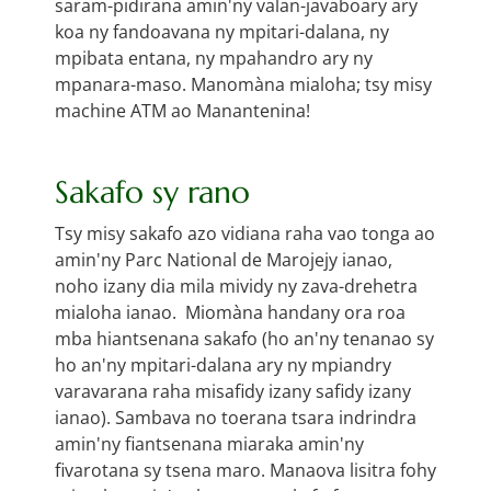
saram-pidirana amin'ny valan-javaboary ary
koa ny fandoavana ny mpitari-dalana, ny
mpibata entana, ny mpahandro ary ny
mpanara-maso. Manomàna mialoha; tsy misy
machine ATM ao Manantenina!
Sakafo sy rano
Tsy misy sakafo azo vidiana raha vao tonga ao
amin'ny Parc National de Marojejy ianao,
noho izany dia mila mividy ny zava-drehetra
mialoha ianao. Miomàna handany ora roa
mba hiantsenana sakafo (ho an'ny tenanao sy
ho an'ny mpitari-dalana ary ny mpiandry
varavarana raha misafidy izany safidy izany
ianao). Sambava no toerana tsara indrindra
amin'ny fiantsenana miaraka amin'ny
fivarotana sy tsena maro. Manaova lisitra fohy