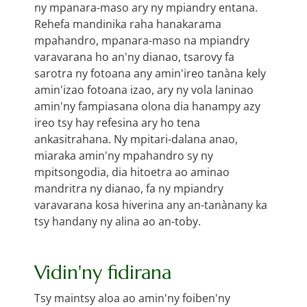
ny mpanara-maso ary ny mpiandry entana.
Rehefa mandinika raha hanakarama
mpahandro, mpanara-maso na mpiandry
varavarana ho an'ny dianao, tsarovy fa
sarotra ny fotoana any amin'ireo tanàna kely
amin'izao fotoana izao, ary ny vola laninao
amin'ny fampiasana olona dia hanampy azy
ireo tsy hay refesina ary ho tena
ankasitrahana. Ny mpitari-dalana anao,
miaraka amin'ny mpahandro sy ny
mpitsongodia, dia hitoetra ao aminao
mandritra ny dianao, fa ny mpiandry
varavarana kosa hiverina any an-tanànany ka
tsy handany ny alina ao an-toby.
Vidin'ny fidirana
Tsy maintsy aloa ao amin'ny foiben'ny