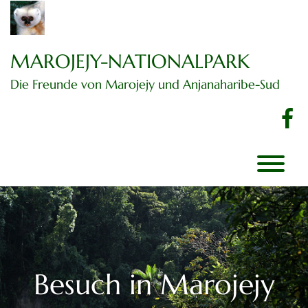
Zum
Inhalt
springen
MAROJEJY-NATIONALPARK
Die Freunde von Marojejy und Anjanaharibe-Sud
f
Besuch in Marojejy