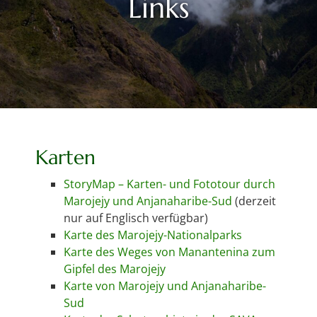
Links
Karten
StoryMap – Karten- und Fototour durch
Marojejy und Anjanaharibe-Sud
(derzeit
nur auf Englisch verfügbar)
Karte des Marojejy-Nationalparks
Karte des Weges von Manantenina zum
Gipfel des Marojejy
Karte von Marojejy und Anjanaharibe-
Sud