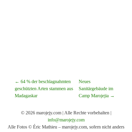
N
← 64 % der beschlagnahmten
Neues
geschützten Arten stammen aus
Sanitärgebäude im
a
Madagaskar
Camp Marojejia
→
c
h
© 2026 marojejy.com | Alle Rechte vorbehalten |
info@marojejy.com
d
Alle Fotos © Éric Mathieu – marojejy.com, sofern nicht anders