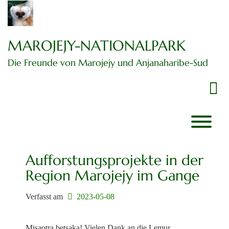
Zum
Inhalt
springen
MAROJEJY-NATIONALPARK
Die Freunde von Marojejy und Anjanaharibe-Sud
f
Aufforstungsprojekte in der
Region Marojejy im Gange
Verfasst am
2023-05-08
Misaotra betsaka! Vielen Dank an die Lemur