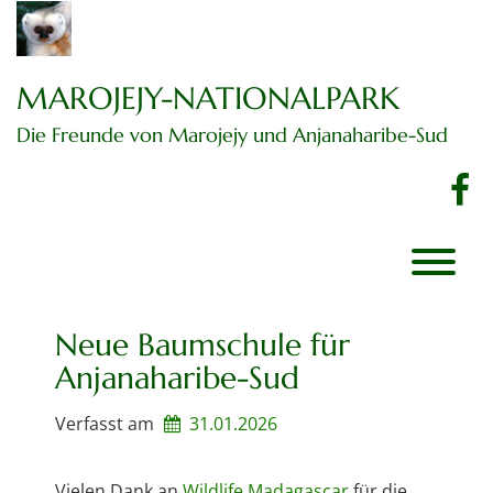
Zum
Inhalt
springen
MAROJEJY-NATIONALPARK
Die Freunde von Marojejy und Anjanaharibe-Sud
f
Neue Baumschule für
Anjanaharibe-Sud
Verfasst am
31.01.2026
Vielen Dank an
Wildlife Madagascar
für die