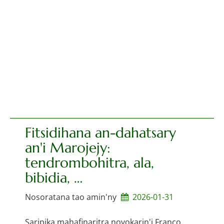
Fitsidihana an-dahatsary
an'i Marojejy:
tendrombohitra, ala,
bibidia, …
Nosoratana tao amin'ny
2026-01-31
Saripika mahafinaritra novokarin'i Franco