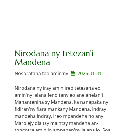
Nirodana ny tetezan'i
Mandena
Nosoratana tao amin'ny
2026-01-31
Nirodana ny iray amin'ireo tetezana eo
amin'ny lalana feno tany eo anelanelan'i
Manantenina sy Mandena, ka nanapaka ny
fidiran'ny fiara mankany Mandena. Indray
mandeha indray, ireo mpandeha ho any
Marojejy dia tsy maintsy mandeha an-
tongotra amin'io ampahan'ny lalana io. Soa