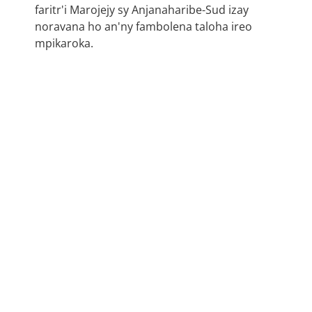
faritr'i Marojejy sy Anjanaharibe-Sud izay
noravana ho an'ny fambolena taloha ireo
mpikaroka.