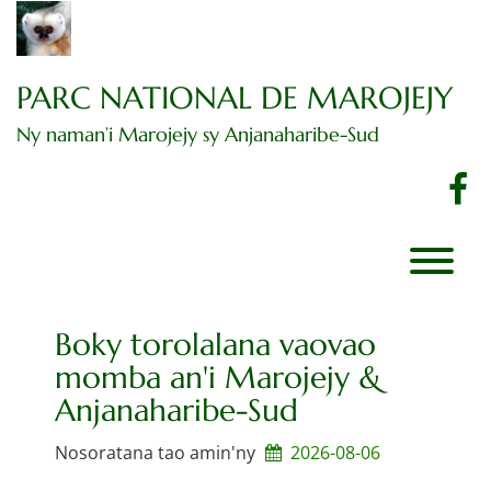
Dingano
amin'ny
votoatiny
PARC NATIONAL DE MAROJEJY
Ny naman’i Marojejy sy Anjanaharibe-Sud
F
Boky torolalana vaovao
momba an'i Marojejy &
Anjanaharibe-Sud
Nosoratana tao amin'ny
2026-08-06