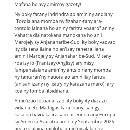
Mafana be avy amin'ny gazety!
Ny boky farany indrindra ao amin'ny andiany
"Torolàlana momba ny fizahan-tany ara-
tontolo iainana ho an'ny faritra voaaro" an'ny
Vahatra dia natokana manokana ho an'i
Marojejy sy Anjanaharibe-Sud. Ity boky vaovao
ity dia tena ilaina ho an'izay rehetra liana
amin'i Marojejy sy Anjanaharibe-Sud. Miteny
roa izy io (Frantsay/Anglisy) ary misy
fampahalalana amin'ny antsipiriany momba
ny tantaran'ny natiora ao amin'ilay faritra
(anisan'izany ny lisitry ny karazana maro), ary
koa ny fomba fitsidihana.
Amin'izao fotoana izao, ity boky ity dia azo
vidiana eto Madagasikara ihany, saingy
kasaina havoaka iraisam-pirenena any Eoropa
sy Amerika Avaratra amin'ny Septambra 2026
ary azo alaina mialoha amin'ny alàlan'ny