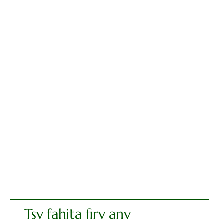
Tsy fahita firy any