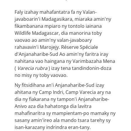
Faly izahay mahafantatra fa ny Valan-
javaboarin'i Madagasikara, miaraka amin'ny
fikambanana mpiaro ny tontolo iainana
Wildlife Madagascar, dia manorina toby
vaovao ao amin'ny valan-javaboary
rahavavin'i Marojejy. Réserve Spéciale
d'Anjanaharibe-Sud Ao amin'ny faritra iray
nahitana vao haingana ny Varimbazaha Mena
(
Varecia rubra
) izay tena tandindonin-doza
no misy ny toby vaovao.
Ny fitsidihana an'i Anjanaharibe-Sud izay
ahitana ny Camp Indri, Camp Varecia ary na
dia ny fiakarana ny tampon'i Anjanaharibe-
Anivo aza dia hahatonga dia lavitra
mahafinaritra sy mampientam-po mamaky ny
sasany amin'ireo ala mando tsara tarehy sy
isan-karazany indrindra eran-tany.