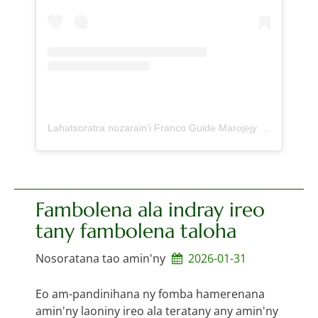
Lahatsoratra nozarain'i Franco Guide Marojejy Madagascar (@marojejytravel)
Fambolena ala indray ireo
tany fambolena taloha
Nosoratana tao amin'ny
2026-01-31
Eo am-pandinihana ny fomba hamerenana
amin'ny laoniny ireo ala teratany any amin'ny