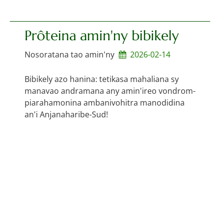
Prôteina amin'ny bibikely
Nosoratana tao amin'ny
2026-02-14
Bibikely azo hanina: tetikasa mahaliana sy
manavao andramana any amin'ireo vondrom-
piarahamonina ambanivohitra manodidina
an'i Anjanaharibe-Sud!