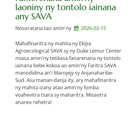
laoniny ny tontolo iainana
any SAVA
Nosoratana tao amin'ny
2026-02-15
Mahafinaritra ny mahita ny Ekipa
Agroecological SAVA sy ny Duke Lemur Center
miasa amin'ny tetikasa fanarenana ny tontolo
iainana bebe kokoa ao amin'ny Faritra SAVA
manodidina an'i Marojejy sy Anjanaharibe-
Sud. Asa manan-danja ity, ary mahafinaritra
ny mahita izany atao amin'ny fomba
voahevitra tsara sy maharitra. Misaotra
anareo rehetra!