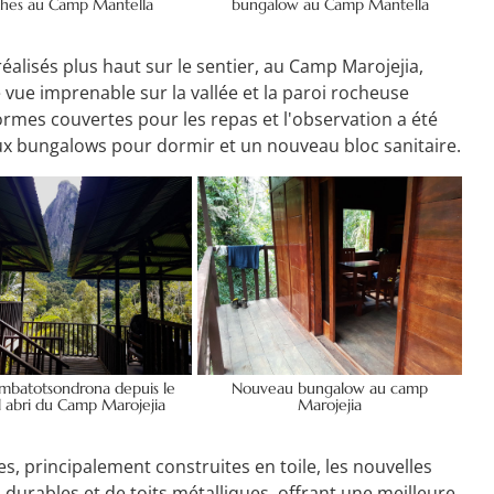
hes au Camp Mantella
bungalow au Camp Mantella
alisés plus haut sur le sentier, au Camp Marojejia,
 vue imprenable sur la vallée et la paroi rocheuse
rmes couvertes pour les repas et l'observation a été
ux bungalows pour dormir et un nouveau bloc sanitaire.
mbatotsondrona depuis le
Nouveau bungalow au camp
 abri du Camp Marojejia
Marojejia
, principalement construites en toile, les nouvelles
 durables et de toits métalliques, offrant une meilleure