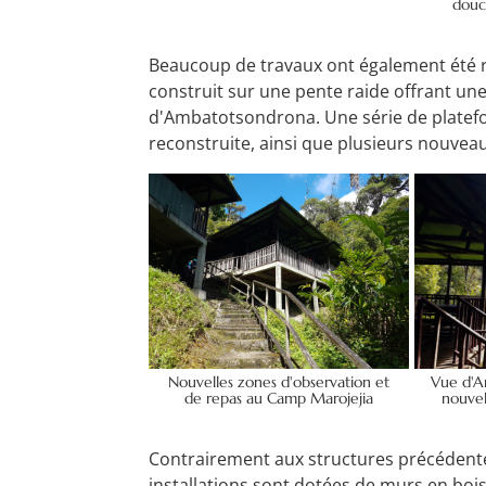
douc
Beaucoup de travaux ont également été ré
construit sur une pente raide offrant une
d'Ambatotsondrona. Une série de platefo
reconstruite, ainsi que plusieurs nouvea
Nouvelles zones d'observation et
Vue d'A
de repas au Camp Marojejia
nouvel
Contrairement aux structures précédentes
installations sont dotées de murs en bois