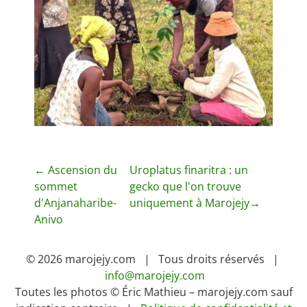
N
←
Ascension du
Uroplatus finaritra : un
sommet
gecko que l'on trouve
a
d'Anjanaharibe-
uniquement à Marojejy
→
v
Anivo
i
© 2026 marojejy.com | Tous droits réservés |
g
info@marojejy.com
Toutes les photos © Éric Mathieu – marojejy.com sauf
a