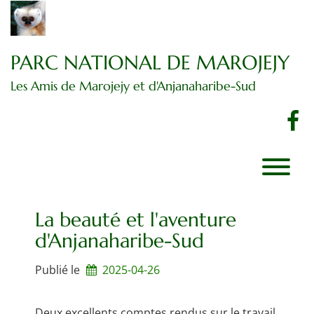
Passer
au
contenu
PARC NATIONAL DE MAROJEJY
Les Amis de Marojejy et d'Anjanaharibe-Sud
f
La beauté et l'aventure
d'Anjanaharibe-Sud
Publié le
2025-04-26
Deux excellents comptes rendus sur le travail