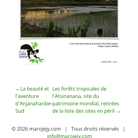
N
←
La beauté et
Les forêts tropicales de
l'aventure
l'Atsinanana, site du
a
d'Anjanaharibe-
patrimoine mondial, retirées
v
Sud
de la liste des sites en péril
→
i
© 2026 marojejy.com | Tous droits réservés |
g
info@marojejy.com