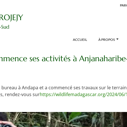
PAR
ROJEJY
-Sud
ACCUEIL
À PROPOS
mence ses activités à Anjanaharibe
bureau à Andapa et a commencé ses travaux sur le terrain 
és, rendez-vous sur
https://wildlifemadagascar.org/2024/06