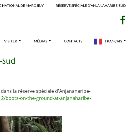
C NATIONAL DE MAROJEJY
RÉSERVE SPÉCIALE D'ANJANAHARIBE-SUD
f
VISITER
MÉDIAS
CONTACTS
FRANÇAIS
-Sud
dans la réserve spéciale d'Anjananaribe-
/12/boots-on-the-ground-at-anjanaharibe-