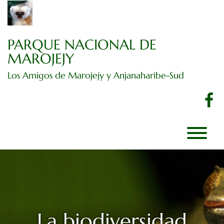
Ir
al
contenido
PARQUE NACIONAL DE
MAROJEJY
Los Amigos de Marojejy y Anjanaharibe-Sud
f
A
La biodiversidad