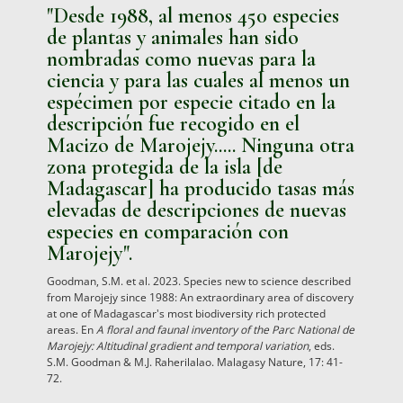
"Desde 1988, al menos 450 especies
de plantas y animales han sido
nombradas como nuevas para la
ciencia y para las cuales al menos un
espécimen por especie citado en la
descripción fue recogido en el
Macizo de Marojejy..... Ninguna otra
zona protegida de la isla [de
Madagascar] ha producido tasas más
elevadas de descripciones de nuevas
especies en comparación con
Marojejy".
Goodman, S.M. et al. 2023. Species new to science described
from Marojejy since 1988: An extraordinary area of discovery
at one of Madagascar's most biodiversity rich protected
areas. En
A floral and faunal inventory of the Parc National de
Marojejy: Altitudinal gradient and temporal variation
, eds.
S.M. Goodman & M.J. Raherilalao. Malagasy Nature, 17: 41-
72.