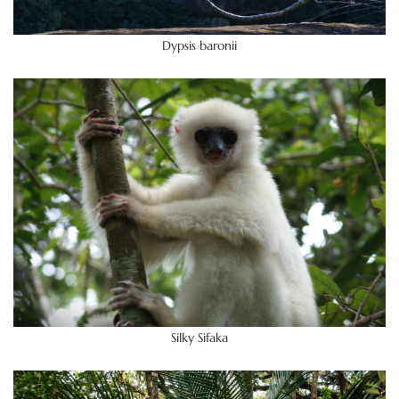
Dypsis baronii
Silky Sifaka