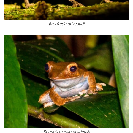
Brookesia griveaudi
Boophis madagascariensis